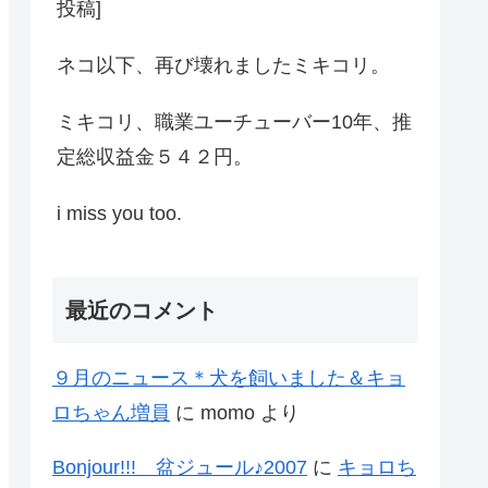
投稿]
ネコ以下、再び壊れましたミキコリ。
ミキコリ、職業ユーチューバー10年、推
定総収益金５４２円。
i miss you too.
最近のコメント
９月のニュース＊犬を飼いました＆キョ
ロちゃん増員
に
momo
より
Bonjour!!! 盆ジュール♪2007
に
キョロち