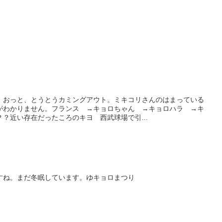
。おっと、とうとうカミングアウト。ミキコリさんのはまっている
がわかりません。フランス →キョロちゃん →キョロハラ →キ
？近い存在だったころのキヨ 西武球場で引...
すね。まだ冬眠しています。ゆキョロまつり