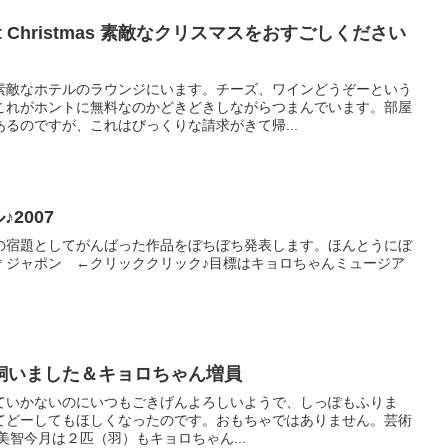
 great Christmas 素敵なクリスマスをおすごしください
素敵なホテルのラウンジにいます。チーズ、ワインどうぞーという
これがホントに無料なのかどきどきしながらつまんでいます。部屋
るのですが、これはびっくりな請求がきて帰...
♪2007
の宿題としてがんばった作品をぼちぼち発表します。ほんとうにぼ
＊ジャポン ←クリッククリック♪目標はキョロちゃんミュージア
飼いました＆キョロちゃん増員
ていかないのにいつもごきげんよろしいようで、しっぽもふりま
てどーしてもほしくなったのです。おもちゃではありません。芸術
奈良美智今月は２匹（羽）もキョロちゃん...