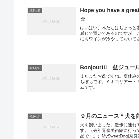
Hope you have a
雑多な日
☆
はいはい、私たちはちょっと
感じで置いてあるのですが、
にもワインが冷やしておいてあ
Bonjour!!! 盆ジュール
雑多な日
またまたお盆ですね。夏休み
ちぼちです。ミキコリアート
ムです。
９月のニュース＊犬を
雑多な日
犬を飼いました。散歩に連れ
す。（去年青森美術館に行っ
品です。）MySweetDog|