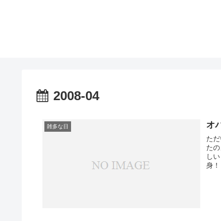
2008-04
オ
雑多な日
ただ
たの
しい
身！