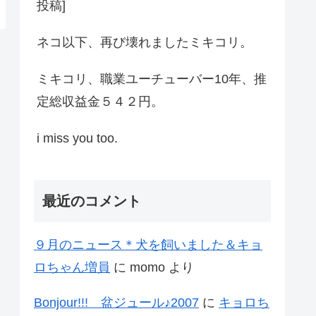
投稿]
ネコ以下、再び壊れましたミキコリ。
ミキコリ、職業ユーチューバー10年、推
定総収益金５４２円。
i miss you too.
最近のコメント
９月のニュース＊犬を飼いました＆キョ
ロちゃん増員
に
momo
より
Bonjour!!! 盆ジュール♪2007
に
キョロち