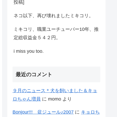
投稿]
ネコ以下、再び壊れましたミキコリ。
ミキコリ、職業ユーチューバー10年、推
定総収益金５４２円。
i miss you too.
最近のコメント
９月のニュース＊犬を飼いました＆キョ
ロちゃん増員
に
momo
より
Bonjour!!! 盆ジュール♪2007
に
キョロち